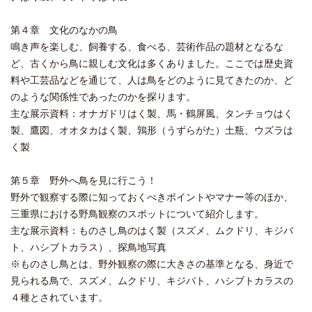
第４章 文化のなかの鳥
鳴き声を楽しむ、飼養する、食べる、芸術作品の題材となるな
ど、古くから鳥に親しむ文化は多くありました。ここでは歴史資
料や工芸品などを通じて、人は鳥をどのように見てきたのか、ど
のような関係性であったのかを探ります。
主な展示資料：オナガドリはく製、馬・鶴屏風、タンチョウはく
製、鷹図、オオタカはく製、鶉形（うずらがた）土瓶、ウズラは
く製
第５章 野外へ鳥を見に行こう！
野外で観察する際に知っておくべきポイントやマナー等のほか、
三重県における野鳥観察のスポットについて紹介します。
主な展示資料：ものさし鳥のはく製（スズメ、ムクドリ、キジバ
ト、ハシブトカラス）、探鳥地写真
※ものさし鳥とは、野外観察の際に大きさの基準となる、身近で
見られる鳥で、スズメ、ムクドリ、キジバト、ハシブトカラスの
４種とされています。