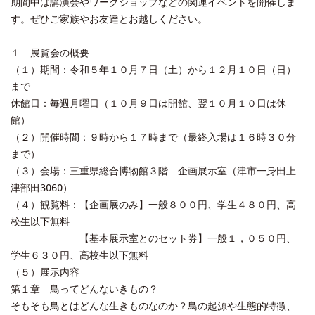
期間中は講演会やワークショップなどの関連イベントを開催しま
す。ぜひご家族やお友達とお越しください。
１ 展覧会の概要
（１）期間：令和５年１０月７日（土）から１２月１０日（日）
まで
休館日：毎週月曜日（１０月９日は開館、翌１０月１０日は休
館）
（２）開催時間：９時から１７時まで（最終入場は１６時３０分
まで）
（３）会場：三重県総合博物館３階 企画展示室（津市一身田上
津部田3060）
（４）観覧料：【企画展のみ】一般８００円、学生４８０円、高
校生以下無料
【基本展示室とのセット券】一般１，０５０円、
学生６３０円、高校生以下無料
（５）展示内容
第１章 鳥ってどんないきもの？
そもそも鳥とはどんな生きものなのか？鳥の起源や生態的特徴、