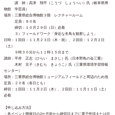
講 師：高津 翔平（こうづ しょうへい）氏（岐阜県博
物館 学芸員）
場所：三重県総合博物館３階 レクチャールーム
定員：８０名
締切：１０月２９日（日）必着
３）フィールドワーク「身近な冬鳥を観察しよう」
日時：１回目：１１月２３日（木・祝）、２回目：１２月２日
（土）
９時３０分から１１時１５分まで
講師：平井 正志（ひらい まさし）氏（日本野鳥の会三重）
木村 京子（きむら きょうこ）氏（三重県環境学習情報
センター）
場所：三重県総合博物館ミュージアムフィールドと周辺のため池
定員：２０名（各日とも）
締切：１回目：１１月２日（木）、２回目：１１月１１日（土）
必着
【申し込み方法】
・各イベント開催日の2か月前から締切日までに電子申請または往