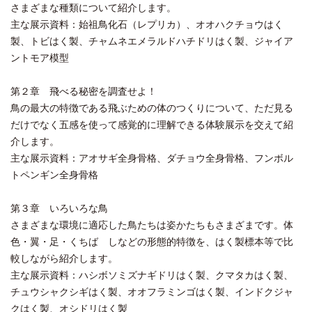
さまざまな種類について紹介します。
主な展示資料：始祖鳥化石（レプリカ）、オオハクチョウはく
製、トビはく製、チャムネエメラルドハチドリはく製、ジャイア
ントモア模型
第２章 飛べる秘密を調査せよ！
鳥の最大の特徴である飛ぶための体のつくりについて、ただ見る
だけでなく五感を使って感覚的に理解できる体験展示を交えて紹
介します。
主な展示資料：アオサギ全身骨格、ダチョウ全身骨格、フンボル
トペンギン全身骨格
第３章 いろいろな鳥
さまざまな環境に適応した鳥たちは姿かたちもさまざまです。体
色・翼・足・くちば しなどの形態的特徴を、はく製標本等で比
較しながら紹介します。
主な展示資料：ハシボソミズナギドリはく製、クマタカはく製、
チュウシャクシギはく製、オオフラミンゴはく製、インドクジャ
クはく製、オシドリはく製