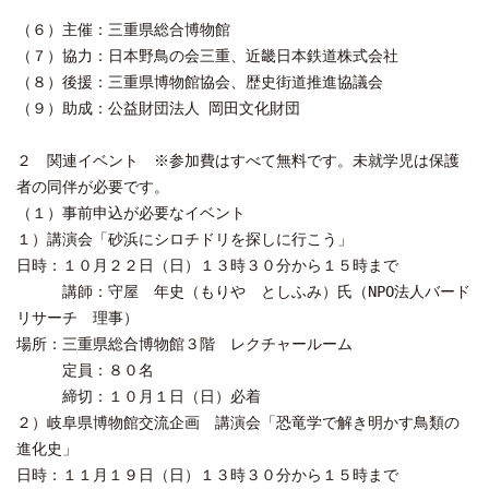
（６）主催：三重県総合博物館
（７）協力：日本野鳥の会三重、近畿日本鉄道株式会社
（８）後援：三重県博物館協会、歴史街道推進協議会
（９）助成：公益財団法人 岡田文化財団
２ 関連イベント ※参加費はすべて無料です。未就学児は保護
者の同伴が必要です。
（１）事前申込が必要なイベント
１）講演会「砂浜にシロチドリを探しに行こう」
日時：１０月２２日（日）１３時３０分から１５時まで
講師：守屋 年史（もりや としふみ）氏（NPO法人バード
リサーチ 理事）
場所：三重県総合博物館３階 レクチャールーム
定員：８０名
締切：１０月１日（日）必着
２）岐阜県博物館交流企画 講演会「恐竜学で解き明かす鳥類の
進化史」
日時：１１月１９日（日）１３時３０分から１５時まで