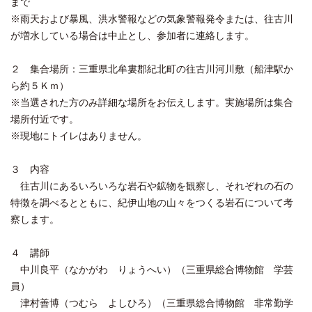
まで
※雨天および暴風、洪水警報などの気象警報発令または、往古川
が増水している場合は中止とし、参加者に連絡します。
２ 集合場所：三重県北牟婁郡紀北町の往古川河川敷（船津駅か
ら約５Ｋｍ）
※当選された方のみ詳細な場所をお伝えします。実施場所は集合
場所付近です。
※現地にトイレはありません。
３ 内容
往古川にあるいろいろな岩石や鉱物を観察し、それぞれの石の
特徴を調べるとともに、紀伊山地の山々をつくる岩石について考
察します。
４ 講師
中川良平（なかがわ りょうへい）（三重県総合博物館 学芸
員）
津村善博（つむら よしひろ）（三重県総合博物館 非常勤学