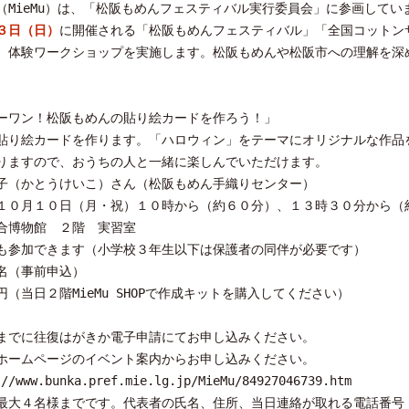
MieMu）は、「松阪もめんフェスティバル実行委員会」に参画してい
３日（日）
に開催される「松阪もめんフェスティバル」「全国コットンサ
、体験ワークショップを実施します。松阪もめんや松阪市への理解を深
ーワン！松阪もめんの貼り絵カードを作ろう！」
貼り絵カードを作ります。「ハロウィン」をテーマにオリジナルな作品
りますので、おうちの人と一緒に楽しんでいただけます。
子（かとうけいこ）さん（松阪もめん手織りセンター）
１０月１０日（月・祝）１０時から（約６０分）、１３時３０分から（
合博物館 ２階 実習室
も参加できます（小学校３年生以下は保護者の同伴が必要です）
名（事前申込）
（当日２階MieMu SHOPで作成キットを購入してください）
までに往復はがきか電子申請にてお申し込みください。
ホームページのイベント案内からお申し込みください。
ww.bunka.pref.mie.lg.jp/MieMu/84927046739.htm
最大４名様までです。代表者の氏名、住所、当日連絡が取れる電話番号