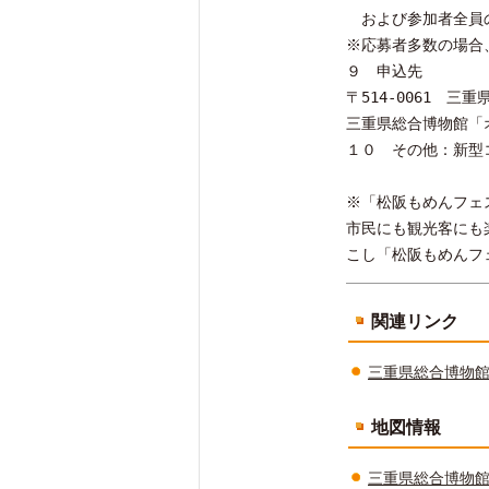
および参加者全員の
※応募者多数の場合
９ 申込先
〒514-0061 三重
三重県総合博物館「
１０ その他：新型
※「松阪もめんフェ
市民にも観光客にも
こし「松阪もめんフ
関連リンク
三重県総合博物館（
地図情報
三重県総合博物