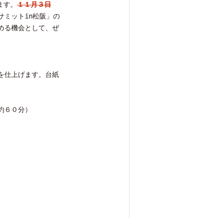
ます。
１１月３日
ミットin松阪」の
める機会として、ぜ
を仕上げます。台紙
約６０分）