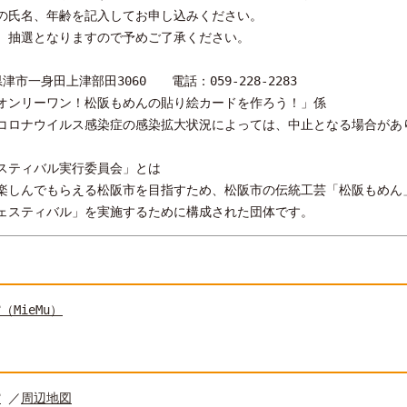
氏名、年齢を記入してお申し込みください。
、抽選となりますので予めご了承ください。
県津市一身田上津部田3060 電話：059-228-2283
オンリーワン！松阪もめんの貼り絵カードを作ろう！」係
コロナウイルス感染症の感染拡大状況によっては、中止となる場合があ
スティバル実行委員会」とは
楽しんでもらえる松阪市を目指すため、松阪市の伝統工芸「松阪もめん
ェスティバル」を実施するために構成された団体です。
MieMu）
館
／
周辺地図