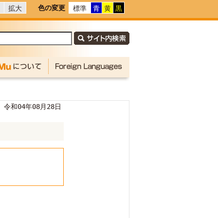
色の変更
拡大
標準
青
黄
黒
令和04年08月28日