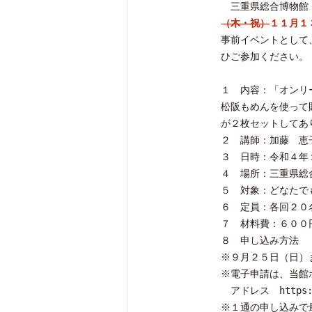
三重県総合博物館（
（木・祝）
１１月１
事前イベントとして
ひご参加ください。
１ 内容：「オンリ
松阪もめんを使って
が２枚セットしてあ
２ 講師：加藤 恵
３ 日時：令和４年
４ 場所：三重県総
５ 対象：どなたで
６ 定員：各回２０
７ 材料費：６００円
８ 申し込み方法
※９月２５日（日）
※電子申請は、当館
アドレス https://w
※１通の申し込みで