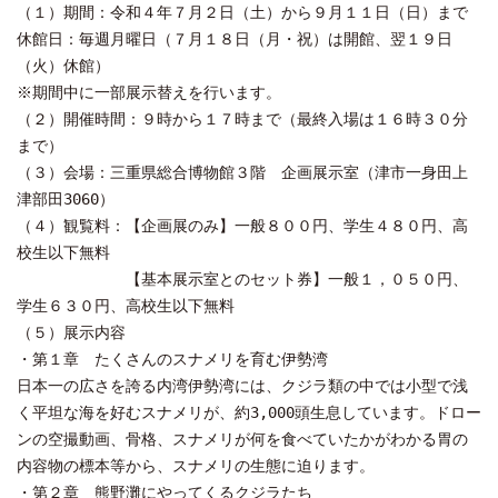
（１）期間：令和４年７月２日（土）から９月１１日（日）まで
休館日：毎週月曜日（７月１８日（月・祝）は開館、翌１９日
（火）休館）
※期間中に一部展示替えを行います。
（２）開催時間：９時から１７時まで（最終入場は１６時３０分
まで）
（３）会場：三重県総合博物館３階 企画展示室（津市一身田上
津部田3060）
（４）観覧料：【企画展のみ】一般８００円、学生４８０円、高
校生以下無料
【基本展示室とのセット券】一般１，０５０円、
学生６３０円、高校生以下無料
（５）展示内容
・第１章 たくさんのスナメリを育む伊勢湾
日本一の広さを誇る内湾伊勢湾には、クジラ類の中では小型で浅
く平坦な海を好むスナメリが、約3,000頭生息しています。ドロー
ンの空撮動画、骨格、スナメリが何を食べていたかがわかる胃の
内容物の標本等から、スナメリの生態に迫ります。
・第２章 熊野灘にやってくるクジラたち