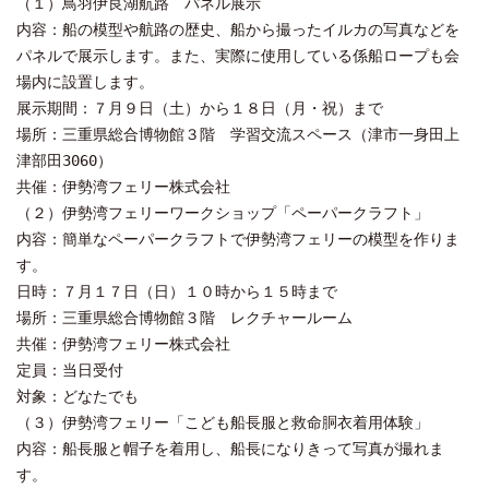
（１）鳥羽伊良湖航路 パネル展示
内容：船の模型や航路の歴史、船から撮ったイルカの写真などを
パネルで展示します。また、実際に使用している係船ロープも会
場内に設置します。
展示期間：７月９日（土）から１８日（月・祝）まで
場所：三重県総合博物館３階 学習交流スペース（津市一身田上
津部田3060）
共催：伊勢湾フェリー株式会社
（２）伊勢湾フェリーワークショップ「ペーパークラフト」
内容：簡単なペーパークラフトで伊勢湾フェリーの模型を作りま
す。
日時：７月１７日（日）１０時から１５時まで
場所：三重県総合博物館３階 レクチャールーム
共催：伊勢湾フェリー株式会社
定員：当日受付
対象：どなたでも
（３）伊勢湾フェリー「こども船長服と救命胴衣着用体験」
内容：船長服と帽子を着用し、船長になりきって写真が撮れま
す。