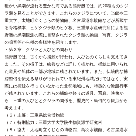
暖かい黒潮が流れる豊かな海である熊野灘では、約20種ものクジ
ラ類を見ることができます。これらのクジラについて、当館や三
重大学、太地町立くじらの博物館、名古屋港水族館などが所蔵す
る骨格標本、ヒゲクジラ類のヒゲ板、三重県水産研究所による熊
野灘の黒潮観測の際に目撃されたクジラ類の動画、写真、クジラ
の鳴音等から種の多様性を紹介します。
・第３章 クジラと人びとの関わり
熊野灘では、古くから捕鯨が行われ、人びとのくらしを支えてき
ました。その様子は、絵巻などに詳しく描かれ、捕鯨に用いられ
た道具や船体の一部が地域に残されています。また、伝統的な捕
鯨習俗を伝える祭りが行われている東紀州地域だけではなく、実
際には捕鯨を行っていなかった北勢地域にも、特徴的な鯨船行事
が残されています。これらの捕鯨や祭りの道具、写真、映像か
ら、三重の人びととクジラの関係を、歴史的・民俗的な観点から
考えます。
（６）主催：三重県総合博物館
（７）特別協力：三重大学大学院生物資源学研究科
（８）協力：太地町立くじらの博物館、鳥羽水族館、名古屋港水