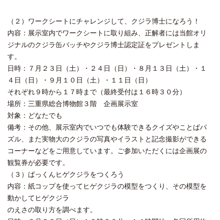
（２）ワークシートにチャレンジして、クジラ博士になろう！
内容：展示室内でワークシートに取り組み、正解者には当館オリ
ジナルのクジラ缶バッチやクジラ博士認定証をプレゼントしま
す。
日時：７月２３日（土）・２４日（日）・８月１３日（土）・１
４日（日）・９月１０日（土）・１１日（日）
それぞれ９時から１７時まで（最終受付は１６時３０分）
場所：三重県総合博物館３階 企画展示室
対象：どなたでも
備考：その他、展示室内でいつでも体験できるクイズやことばパ
ズル、また実物大のクジラの写真やイラストと記念撮影ができる
コーナーなどをご用意しています。ご参加いただくには企画展の
観覧券が必要です。
（３）ばっくんヒゲクジラをつくろう
内容：紙コップを使ってヒゲクジラの模型をつくり、その模型を
動かしてヒゲクジラ
のえさの取り方を調べます。