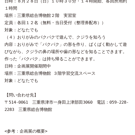
日時：８月２８日（日）１０時３０分・１４時開始、各回所用約
１時間
場所：三重県総合博物館２階 実習室
定員：各回１２名（無料・当日受付（整理券配布））
対象：どなたでも
（４）おりがみのパクパクで遊んで、クジラを知ろう
内容：おりがみで「パクパク」の形を作り、ぱくぱく動かして遊
びながら、クジラの鼻の場所や歯の形などを知ることできます。
作った「パクパク」は持ち帰ることができます。
日時：企画展開催期間中
場所：三重県総合博物館 ３階学習交流スペース
対象：どなたでも
【問い合わせ先】
〒514-0061 三重県津市一身田上津部田3060 電話：059-228-
2283 三重県総合博物館
<参考：企画展の概要>