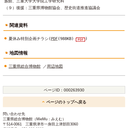
族館、三重大学大学院工学研究科
（９）後援：三重県博物館協会、歴史街道推進協議会
関連資料
夏休み特別企画チラシ(
PDF
(988KB)
)
地図情報
三重県総合博物館
／
周辺地図
ページID：
000263930
ページのトップへ戻る
問い合わせ先
三重県総合博物館（MieMu：みえむ）
〒514-0061 三重県津市一身田上津部田3060