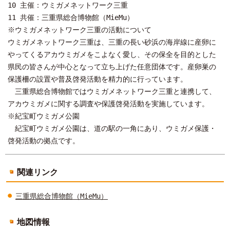
10 主催：ウミガメネットワーク三重
11 共催：三重県総合博物館（MieMu）
※ウミガメネットワーク三重の活動について
ウミガメネットワーク三重は、三重の長い砂浜の海岸線に産卵に
やってくるアカウミガメをこよなく愛し、その保全を目的とした
県民の皆さんが中心となって立ち上げた任意団体です。産卵巣の
保護柵の設置や普及啓発活動を精力的に行っています。
三重県総合博物館ではウミガメネットワーク三重と連携して、
アカウミガメに関する調査や保護啓発活動を実施しています。
※紀宝町ウミガメ公園
紀宝町ウミガメ公園は、道の駅の一角にあり、ウミガメ保護・
啓発活動の拠点です。
関連リンク
三重県総合博物館（MieMu）
地図情報