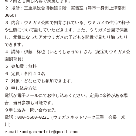
※２回とも同じ内容で実施します。
２ 場所：三重県総合博物館２階 実習室（津市一身田上津部田
3060）
３ 内容：ウミガメ公園で飼育されている、ウミガメの生活の様子
や生態について話していただきます。また、ウミガメ公園で保護
し、元気になったアオウミガメの子どもを間近で見たり触ったり
できます。
４ 講師：伊藤 柊也（いとうしゅうや）さん（紀宝町ウミガメ公
園飼育員）
５ 参加費：無料
６ 定員：各回４０名
７ 対象：どなたでも参加できます。
８ 申し込み方法
電話か電子メールにてお申し込みください。定員に余裕がある場
合、当日参加も可能です。
９申し込み・問い合わせ先
電話：090-5600-0221（ウミガメネットワーク三重 会長：米
川）
e-mail:umigamenetmie@gmail.com