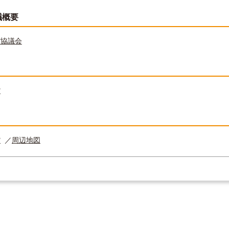
議概要
館協議会
館
館
／
周辺地図