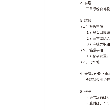
２ 会場
三重県総合博物館
３ 議題
（１）報告事項
１）第１回協議会
２）三重県総合博
３）今後の取組
（２）協議事項
１）部会設置に
（３）その他
４ 会議の公開・
会議は公開で行
５ 傍聴
・傍聴定員は６名
・受付は、１３時