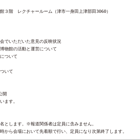
３階 レクチャールーム（津市一身田上津部田3060）
でいただいた意見の反映状況
物館の活動と運営について
について
ついて
非公開
います。
とします。※報道関係者は定員に含みません。
から会場において先着順で行い、定員になり次第終了します。