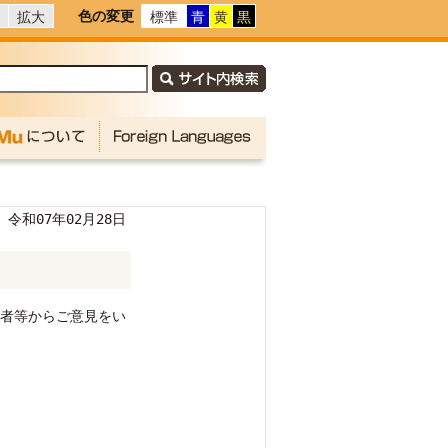
色の変更
拡大
標準
青
黄
黒
令和07年02月28日
者等からご意見をい