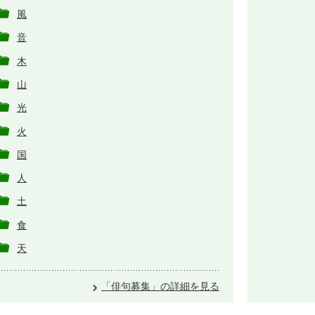
風
音
木
山
光
火
国
人
土
食
天
「俳句募集」の詳細を見る