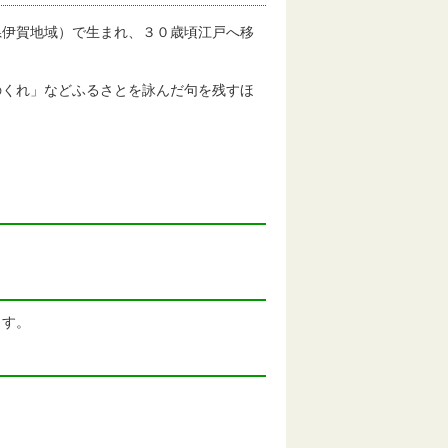
伊賀地域）で生まれ、３０歳頃江戸へ移
くれ」などふるさとを詠んだ句を残すほ
。
す。