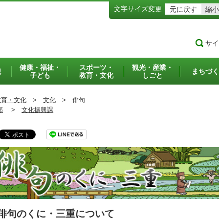
文字サイズ変更
元に戻す
縮小
サイ
健康・福祉・
スポーツ・
観光・産業・
犯
まちづく
子ども
教育・文化
しごと
教育・文化
>
文化
>
俳句
部
>
文化振興課
俳句のくに・三重について