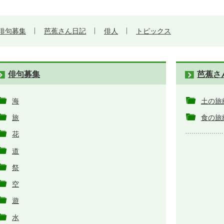
俳句募集
芭蕉さん日記
俳人
トピックス
俳句募集
芭蕉さ
海
土の旅
旅
食の旅
花
道
祭
空
遊
水