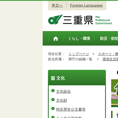
本文へ
Foreign Languages
三重県公式ウェブサイト
くらし・環境
防災・防
トップペ
ージ
現在位置：
トップページ
>
スポーツ・
担当所属：
県庁の組織一覧 >
環境生活
文化
文化総合
文化財
特定歴史公文書等