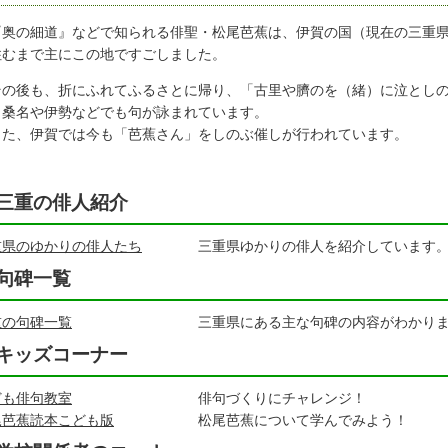
奥の細道』などで知られる俳聖・松尾芭蕉は、伊賀の国（現在の三重県
住むまで主にこの地ですごしました。
の後も、折にふれてふるさとに帰り、「古里や臍のを（緒）に泣としの
、桑名や伊勢などでも句が詠まれています。
た、伊賀では今も「芭蕉さん」をしのぶ催しが行われています。
三重の俳人紹介
重県のゆかりの俳人たち
三重県ゆかりの俳人を紹介しています
句碑一覧
重の句碑一覧
三重県にある主な句碑の内容がわかりま
キッズコーナー
ども俳句教室
俳句づくりにチャレンジ！
尾芭蕉読本こども版
松尾芭蕉について学んでみよう！