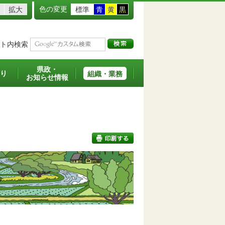
色の変更
拡大
標準
青
黄
黒
ト内検索
県政・
り
組織・業務
お知らせ情報
印刷する