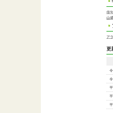
俳
山
ア
更
令
令
平
平
平