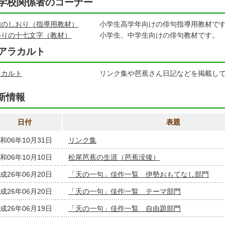
学校関係者のコーナー
句のしおり（指導用教材）
小学生高学年向けの俳句指導用教材です
盛りの十七文字（教材）
小学生、中学生向けの俳句教材です。
アラカルト
ラカルト
リンク集や芭蕉さん日記などを掲載してい
新情報
日付
表題
和06年10月31日
リンク集
和06年10月10日
松尾芭蕉の生涯（芭蕉没後）
成26年06月20日
「天の一句」佳作一覧 伊勢おもてなし部門
成26年06月20日
「天の一句」佳作一覧 テーマ部門
成26年06月19日
「天の一句」佳作一覧 自由題部門