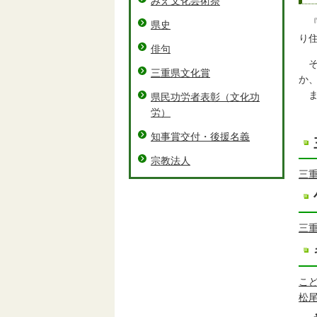
みえ文化芸術祭
『
県史
り
俳句
そ
三重県文化賞
か
ま
県民功労者表彰（文化功
労）
知事賞交付・後援名義
宗教法人
三
三
こ
松