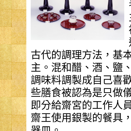
古代的調理方法，基
主。混和醋、酒、鹽
調味料調製成自己喜
些膳食被認為是只做
即分給齋宮的工作人
齋王使用銀製的餐具
器皿。