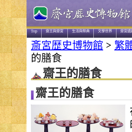
Top
齋王與齋宮
生活與祭典
文學世界
齋宮遺
斎宮歴史博物館
>
繁
的膳食
齋王的膳食
齋王的膳食