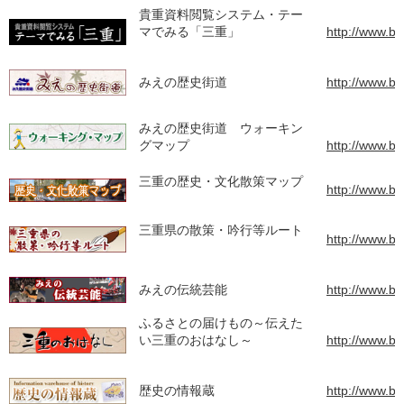
貴重資料閲覧システム・テー
マでみる「三重」
http://www.b
みえの歴史街道
http://www.bu
みえの歴史街道 ウォーキン
グマップ
http://www.bu
三重の歴史・文化散策マップ
http://www.bu
三重県の散策・吟行等ルート
http://www.bu
みえの伝統芸能
http://www.b
ふるさとの届けもの～伝えた
い三重のおはなし～
http://www.b
歴史の情報蔵
http://www.bun