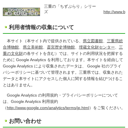
三重の「ちずぶらり」シリー
ズ
http://www.b
利用者情報の収集について
本サイト（本サイト内で提供されている、
県立図書館
、
三重県総
合博物館
、
県立美術館
、
斎宮歴史博物館
、
埋蔵文化財センター
、
三
重の文化財
の各サイトを含む）では、サイトの利用状況を把握する
ために Google Analytics を利用しております。本サイトを経由して
Google Analytics により収集されたデータは、 Google 社のプライ
バシーポリシーに基づいて管理されます。三重県では、収集された
データと本サイトにアクセスした個人に関する情報を結びつけるこ
とはありません。
Google Analytics の利用規約・プライバシーポリシーについて
は、Google Analytics 利用規約
（
http://www.google.com/analytics/terms/jp.html
）をご覧ください。
お問い合わせ