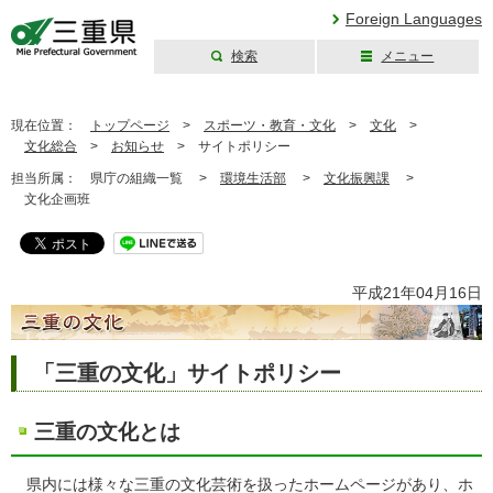
Foreign Languages
検索
メニュー
三重県公式ウェブ
サイト
現在位置：
トップページ
>
スポーツ・教育・文化
>
文化
>
文化総合
>
お知らせ
>
サイトポリシー
担当所属：
県庁の組織一覧 >
環境生活部
>
文化振興課
>
文化企画班
平成21年04月16日
「三重の文化」サイトポリシー
三重の文化とは
県内には様々な三重の文化芸術を扱ったホームページがあり、ホ