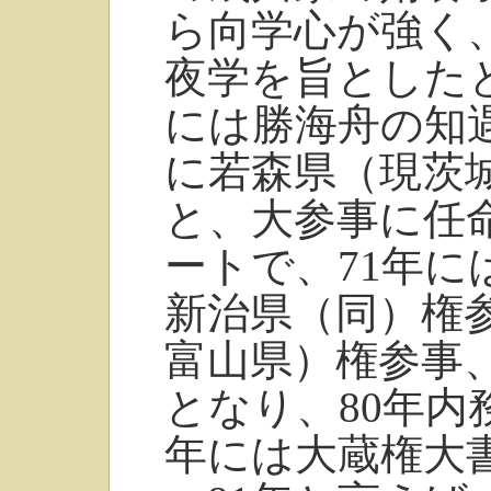
ら向学心が強く
夜学を旨とした
には勝海舟の知
に若森県（現茨
と、大参事に任
ートで、71年
新治県（同）権参
富山県）権参事、
となり、80年内
年には大蔵権大