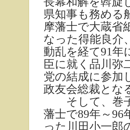
長幕和解を斡旋
県知事も務める船
摩藩士で大蔵省
なった得能良介
動乱を経て91年
臣に就く品川弥二
党の結成に参加
政友会総裁とな
そして、巻子
藩士で89年～9
った川田小一郎