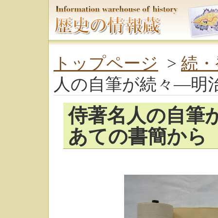
トップページ
>
続・
人の自筆が続々―明
侍著名人の自筆
あての書簡から