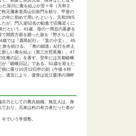
なく、剃髪し宗房入道、桃青などと改号
った深川に庵を結ぶが翌々年（天和２
で秋元藩家老高山伝衛門を頼り、甲斐の
の年に初めて用いたという。天和3年5
たが、門人達52名の勧進で旧庵近くに
頃だという。41歳、母の一周忌の墓参を
経て関西方面を廻った旅を『野ざらし紀
4歳では『鹿島紀行』『笈の小文』、45
と旅を続ける。『奥の細道』紀行を終え
新しい庵を結ぶ（第三次芭蕉庵）。47
幻住庵の記』を著す。翌年には京都嵯峨
が『嵯峨日記』である。51歳を迎えた
病に罹り10月12日申の刻（午後４時
た。遺言により、遺骨は近江粟津の湖畔
備兵力としての農兵組織。無足人は、身
れており、元来は村の有力者だった者が
、今でいう学習塾。