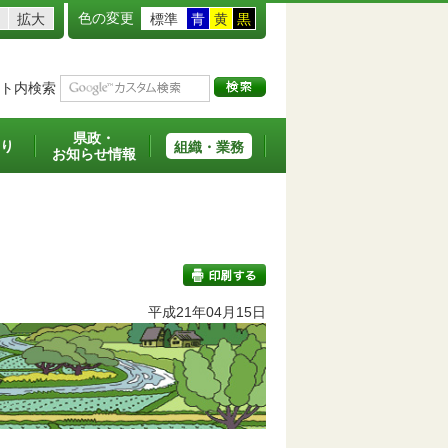
色の変更
拡大
標準
青
黄
黒
ト内検索
県政・
り
組織・業務
お知らせ情報
平成21年04月15日
印刷する