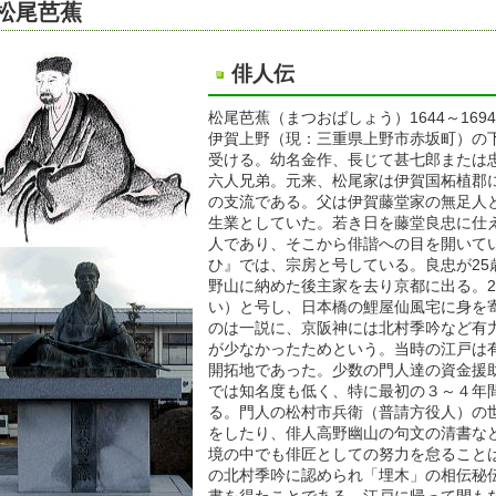
松尾芭蕉
俳人伝
松尾芭蕉（まつおばしょう）1644～1694
伊賀上野（現：三重県上野市赤坂町）の
受ける。幼名金作、長じて甚七郎または
六人兄弟。元来、松尾家は伊賀国柘植郡
の支流である。父は伊賀藤堂家の無足人
生業としていた。若き日を藤堂良忠に仕
人であり、そこから俳諧への目を開いて
ひ』では、宗房と号している。良忠が25
野山に納めた後主家を去り京都に出る。2
い）と号し、日本橋の鯉屋仙風宅に身を
のは一説に、京阪神には北村季吟など有
が少なかったためという。当時の江戸は
開拓地であった。少数の門人達の資金援
では知名度も低く、特に最初の３～４年
る。門人の松村市兵衛（普請方役人）の
をしたり、俳人高野幽山の句文の清書な
境の中でも俳匠としての努力を怠ること
の北村季吟に認められ「埋木」の相伝秘