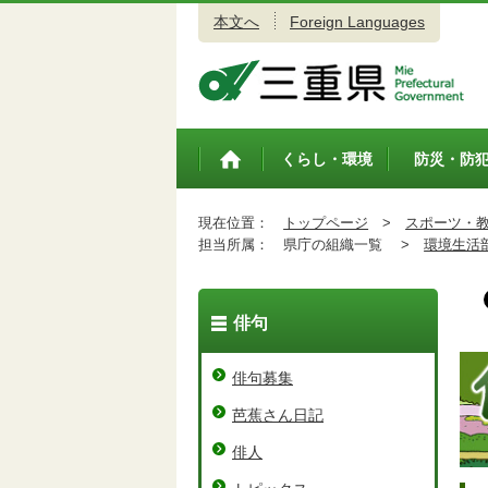
本文へ
Foreign Languages
三重県公式ウェブサイト
くらし・環境
防災・防
トップペ
ージ
現在位置：
トップページ
>
スポーツ・
担当所属：
県庁の組織一覧 >
環境生活
俳句
俳句募集
芭蕉さん日記
俳人