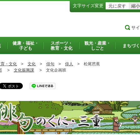
文字サイズ変更
元に戻す
縮小
サイ
健康・福祉・
スポーツ・
観光・産業・
犯
まちづく
子ども
教育・文化
しごと
教育・文化
>
文化
>
俳句
>
俳人
>
松尾芭蕉
部
>
文化振興課
>
文化企画班