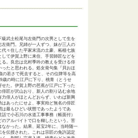
下級武士松尾与左衛門の次男として生を
忠左衛門。兄姉が一人ずつ、妹が三人の
に代々住した平家末流の土豪、柘植七族
として伊賀上野に来住、手習師匠などを
える。良忠は北村季吟の教えを受ける俳
いったと思われる。処女発句集『貝おほ
歳の若さで死去すると、その位牌等を高
9歳の時に江戸に下り、桃青（とうせ
寄せた。伊賀上野の芭蕉が江戸に下った
力俳匠が沢山おり、新人の割り込む余地
有力俳人がほとんどおらず、いわば新興
助はあったにせよ、事実殆ど無名の俳匠
間は最もひどい状態であったようであ
世話で小石川の水道工事事務（帳面付）
どのアルバイトで口を糊したという。苦
はなかった。結果、延宝2年に、当時随一
伝を伝授された。これは宗匠の免許認定