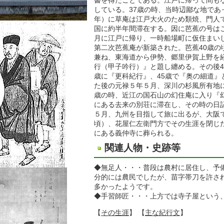
書を得たことである。江戸に帰って間も
している。37歳の時、当時辺鄙な地であ
年）に草庵は江戸大火のため類焼、門人
国に約半年間滞在する。因に芭蕉の号はこ
月に江戸に帰り、一時船場町に仮住まいし
第二次芭蕉庵が新築された。芭蕉40歳の
兼ね、東海道から伊勢、郷里伊賀上野を
行（甲子吟行）』と題し纏める。その後4
歳に『更科紀行』、45歳で『奥の細道』
た後の元禄５年５月、深川の杉風所有地に
歳の時、近江の国石山の幻住庵に入り『
にある去来の別荘に滞在し、その時の日記
５月、九州を目指して旅に出るが、大阪で
頃）、花屋仁左衛門方でその生涯を閉じ
にある義仲寺に葬られる。
関連人物・史跡等
◆無足人・・・普段は農村に居住し、予
分的には農民でしたが、苗字帯刀を許さ
多かったようです。
◆手習師匠・・・上方では寺子屋という
【
その生涯
】 【
主な紀行文
】