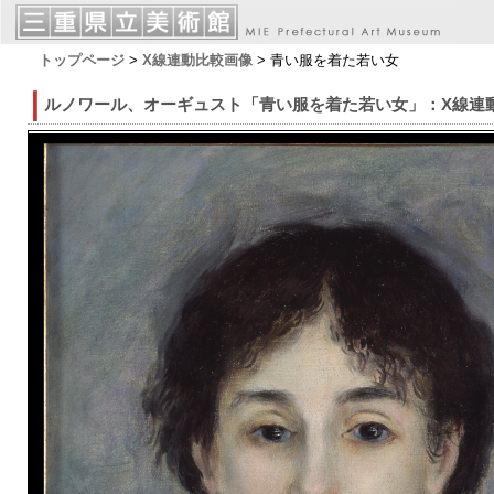
トップページ
>
X線連動比較画像
> 青い服を着た若い女
ルノワール、オーギュスト「青い服を着た若い女」：X線