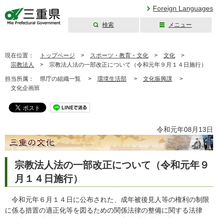
Foreign Languages
検索
メニュー
三重県公式ウェブ
サイト
現在位置：
トップページ
>
スポーツ・教育・文化
>
文化
>
宗教法人
>
宗教法人法の一部改正について（令和元年９月１４日施行）
担当所属：
県庁の組織一覧 >
環境生活部
>
文化振興課
>
文化企画班
令和元年08月13日
宗教法人法の一部改正について（令和元年９
月１４日施行）
令和元年６月１４日に公布された、成年被後見人等の権利の制限
に係る措置の適正化等を図るための関係法律の整備に関する法律