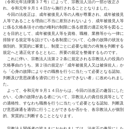
（令和元年法律第３７号）によって、宗教法人法の一部が改正さ
れ、令和元年９月１４日から施行されることとなりました。
今回の法改正は、成年被後見人等の人権が尊重され、成年被後見
人等であることを理由に不当に差別されないよう、成年被後見人等
に係る欠格条項その他の権利の制限に係る措置の適正化等を図るこ
とを目的として、成年被後見人等を資格、職種、業務等から一律に
排除する規定等を設けている各制度について、心身の故障の状況を
個別的、実質的に審査し、制度ごとに必要な能力の有無を判断する
規定へと適正化するとともに、所要の規定を整備するものです。
これに伴い、宗教法人法第２２条に規定される宗教法人の役員の
欠格事由のうち、第２項の規定が「成年被後見人又は被保佐人」か
ら「心身の故障によりその職務を行うに当たって必要となる認知、
判断及び意思疎通を適切に行うことができない者」に改められまし
た。
よって、令和元年９月１４日からは、今回の法改正の趣旨にした
がい、心身の故障がある者について、宗教法人の責任役員等として
の適格性、すなわち職務を行うに当たって必要となる認知、判断及
び意思疎通を適切に行うことができるか否かを、各宗教法人が個別
的、実質的に判断することとなります。
宗教法人関係者の皆さまにおかれましては、法改正の趣旨にした