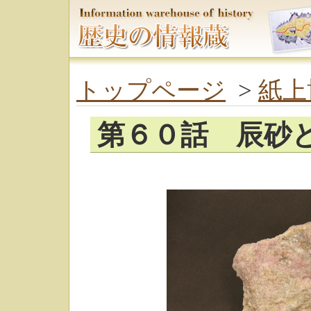
トップページ
>
紙上
第６０話 辰砂