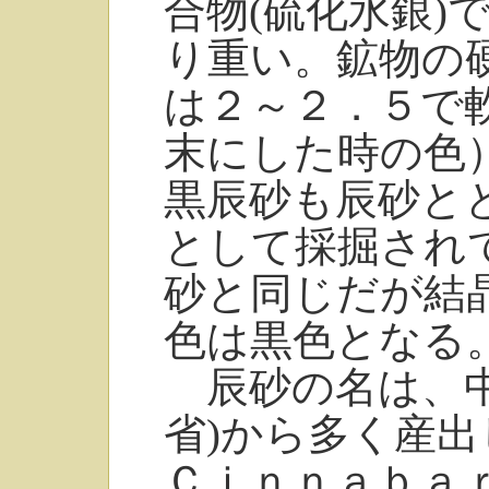
合物(硫化水銀)
り重い。鉱物の
は２～２．５で
末にした時の色
黒辰砂も辰砂と
として採掘され
砂と同じだが結
色は黒色となる
辰砂の名は、中
省)から多く産
Ｃｉｎｎａｂａ