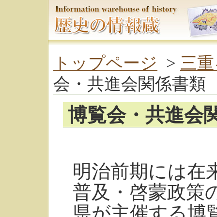
トップページ
>
三重
会・共進会関係書類
博覧会・共進会
明治前期には在
普及・啓蒙政策
県が主催する博