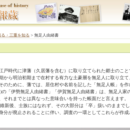
語る・三重を知る
> 無足人由緒書
戸時代に津藩（久居藩を含む）に取り立てられた郷士のこと
期から明治初期まで在村する有力な土豪層を無足人に取り立て
そのために、藩では、居住村や名前を記した「無足人帳」を作
872)の「伊勢無足人由緒書」「伊賀無足人由緒書」は、無足人家
、それまでとは異なった意味合いを持った帳面だと言えます。
新後、士族にはなれず、その大部分は「卒」扱いのままでし
身分が廃止されることに伴い、調査の一環としてこれらが作成