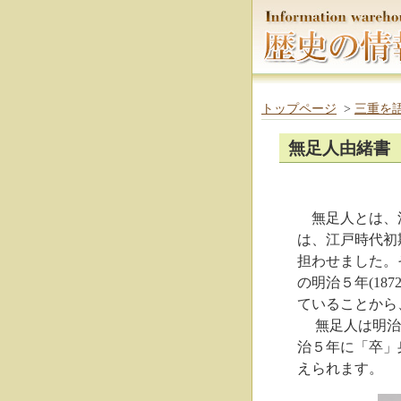
トップページ
>
三重を
無足人由緒書
無足人とは、江
は、江戸時代初
担わせました。
の明治５年(1
ていることから
無足人は明治維
治５年に「卒」
えられます。