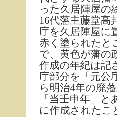
った久居陣屋の
16代藩主藤堂高
庁を久居陣屋に
赤く塗られたと
で、黄色が藩の
作成の年紀は記
庁部分を「元公
ら明治4年の廃
「当壬申年」と
に作成されたこ