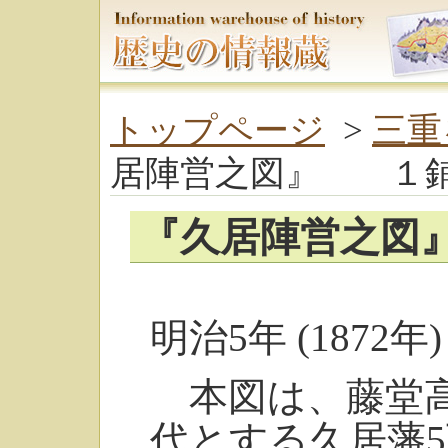
トップページ
>
三重
居陣営之図』 １
『久居陣営之図
明治5年 (1872年)
本図は、藤堂高
代とする久居藩5