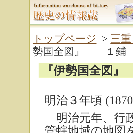
トップページ
>
三重
勢国全図』 １鋪
『伊勢国全図』
明治３年頃 (1870
明治元年、行政
管轄地域の地図