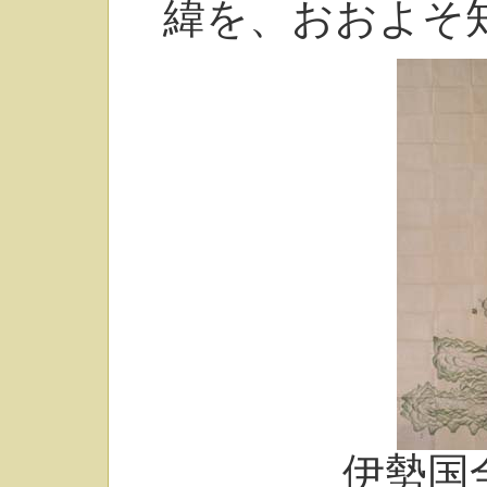
緯を、おおよそ
伊勢国