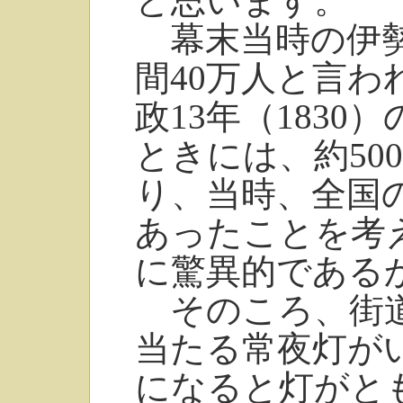
と思います。
幕末当時の伊勢
間40万人と言
政13年（183
ときには、約50
り、当時、全国の
あったことを考
に驚異的である
そのころ、街道
当たる常夜灯が
になると灯がと