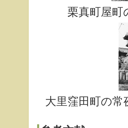
栗真町屋町
大里窪田町の常