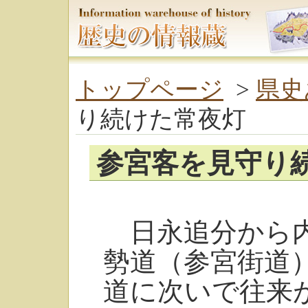
トップページ
>
県史
り続けた常夜灯
参宮客を見守り
日永追分から内
勢道（参宮街道
道に次いで往来