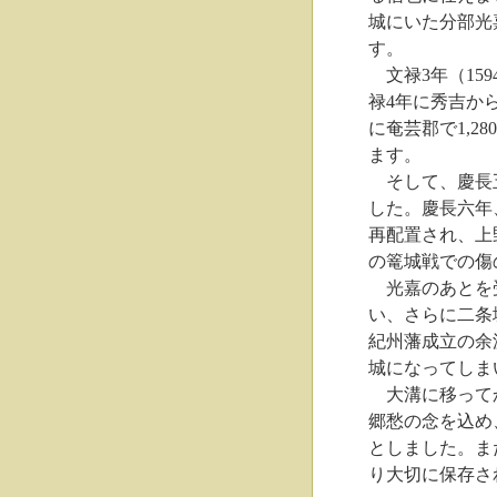
城にいた分部光
す。
文禄3年（15
禄4年に秀吉から
に奄芸郡で1,2
ます。
そして、慶長五
した。慶長六年
再配置され、上
の篭城戦での傷
光嘉のあとを受
い、さらに二条
紀州藩成立の余
城になってしま
大溝に移ってか
郷愁の念を込め
としました。ま
り大切に保存さ