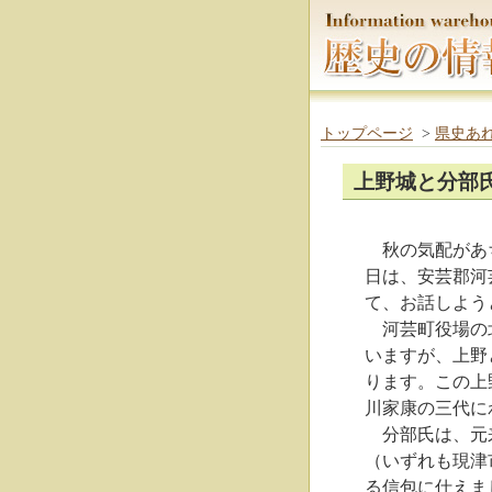
トップページ
>
県史あ
上野城と分部
秋の気配があち
日は、安芸郡河
て、お話しよう
河芸町役場の北
いますが、上野
ります。この上
川家康の三代に
分部氏は、元来
（いずれも現津
る信包に仕えま