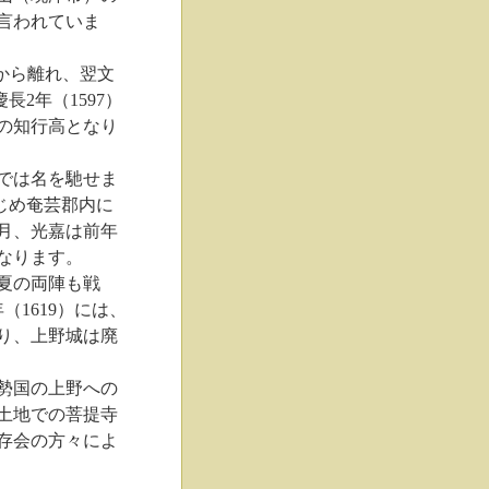
言われていま
から離れ、翌文
2年（1597）
0石の知行高となり
では名を馳せま
はじめ奄芸郡内に
月、光嘉は前年
なります。
夏の両陣も戦
1619）には、
り、上野城は廃
勢国の上野への
土地での菩提寺
存会の方々によ