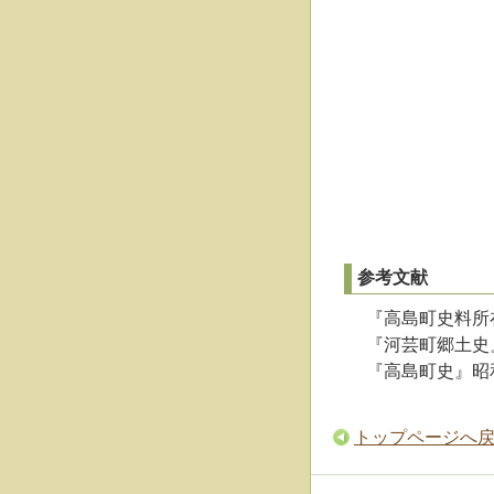
参考文献
『高島町史料所
『河芸町郷土史
『高島町史』昭
トップページへ