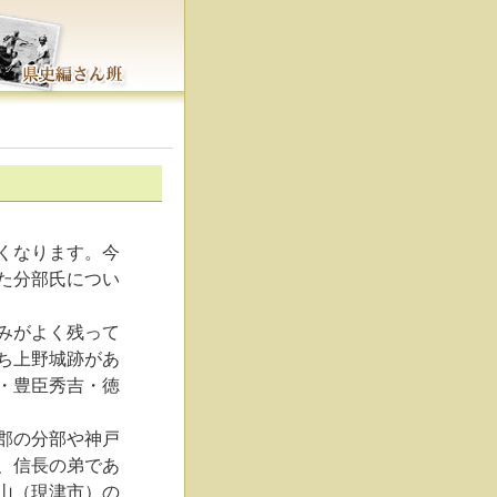
くなります。今
た分部氏につい
みがよく残って
ち上野城跡があ
・豊臣秀吉・徳
郡の分部や神戸
、信長の弟であ
山（現津市）の