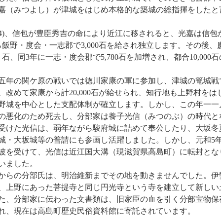
嘉（みつよし）が津城をはじめ本格的な築城の総指揮をしたと
94)、信包が豊臣秀吉の命により近江に移されると、光嘉は信包
飯野・度会・一志郡で3,000石を給され独立します。その後、慶長
80 石、同3年に一志・度会郡で5,780石を加増され、都合10,00
年の関ケ原の戦いでは徳川家康の軍に参加し、津城の篭城戦
、改めて家康から計20,000石が給せられ、知行地も上野村を
野城を中心とした支配体制が確立します。しかし、この年一一
の悪化のため死去し、分部家は養子光信（みつのぶ）の時代と
けた光信は、弱年ながら駿府城に詰めて奉公したり、大坂冬
城・大坂城等の普請にも参画し活躍しました。しかし、元和5年（
波を受けて、光信は近江国大溝（現滋賀県高島町）に転封とな
いました。
らの分部氏は、明治維新までその地を動きませんでした。伊
、上野にあった菩提寺と同じ円光寺という寺を建立して新しい
た、分部家に伝わった文書類は、旧家臣の血を引く分部宝物保
れ、現在は高島町歴史民俗資料館に寄託されています。