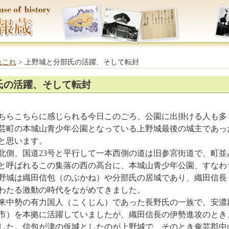
れこれ
> 上野城と分部氏の活躍、そして転封
氏の活躍、そして転封
らこちらに感じられる今日このごろ、公園に出掛ける人も多
芸町の本城山青少年公園となっている上野城最後の城主であっ
と思います。
側、国道23号と平行して一本西側の道は旧参宮街道で、町並
と呼ばれるこの集落の西の高台に、本城山青少年公園、すなわ
野城は織田信包（のぶかね）や分部氏の居城であり、織田信長
わたる激動の時代をながめてきました。
中勢の有力国人（こくじん）であった長野氏の一族で、安濃
市）を本拠に活躍していましたが、織田信長の伊勢進攻のとき
した。信包が津の仮城としたのが上野城で、そのとき奄芸郡中