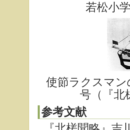
若松小
使節ラクスマン
号（『北
参考文献
『北槎聞略』吉川