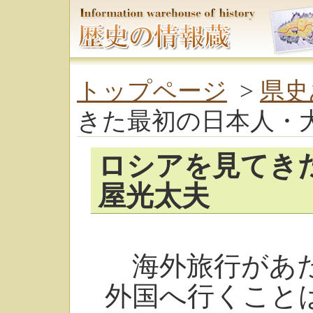
トップページ
>
県史
きた最初の日本人・
ロシアを見てき
屋光太夫
海外旅行があた
外国へ行くこと