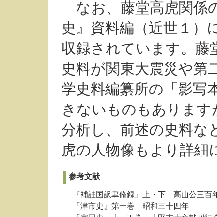
なお、藤堂高虎関係の
史』資料編（近世１）
収録されています。藤
史料が関東大震災や第
学史料編纂所の「影写
きないものもあります
分析し、前述の史料な
虎の人物像もより詳細
参考文献
『補註国訳聿脩録』上・下 高山公三百
『津市史』第一巻 昭和三十四年