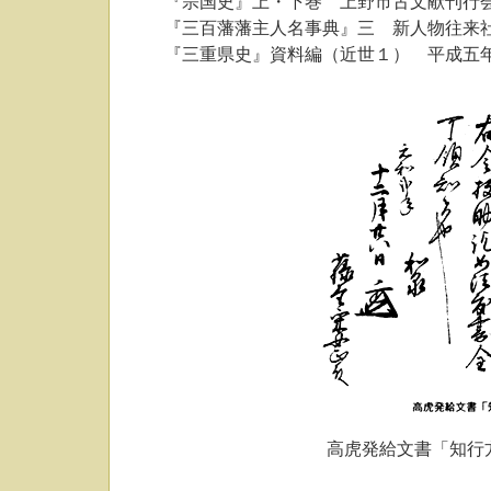
『宗国史』上・下巻 上野市古文献刊行
『三百藩藩主人名事典』三 新人物往来
『三重県史』資料編（近世１） 平成五
高虎発給文書「知行