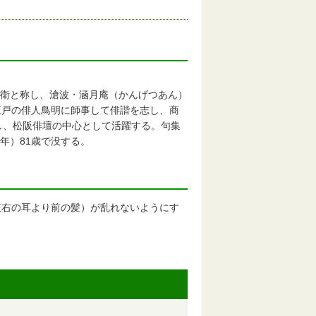
兵衛と称し、滄波・涵月庵（かんげつあん）
江戸の俳人鳥明に師事して俳諧を志し、商
し、松阪俳壇の中心として活躍する。句集
年）81歳で没する。
左右の耳より前の髪）が乱れないようにす