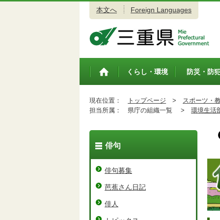
本文へ
Foreign Languages
三重県公式ウェブサイト
くらし・環境
防災・防
トップペ
ージ
現在位置：
トップページ
>
スポーツ・
担当所属：
県庁の組織一覧 >
環境生活
俳句
俳句募集
芭蕉さん日記
俳人