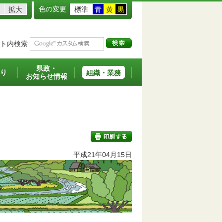
色の変更
拡大
標準
青
黄
黒
ト内検索
県政・
り
組織・業務
お知らせ情報
平成21年04月15日
印刷する