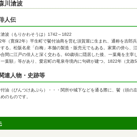
森川滄波
俳人伝
滄波（もりかわそうは）1742～1822
742年（寛保2年）平生町で鬢付油商を営む須賀屋に生まれ、通称を吉郎
号する。松阪名産「白梅」本舗の製造・販売元でもある。家業の傍ら、
の合間に江戸の俳人と深く交わる。60歳頃に隠居した後、一葉庵を主宰
「一葉額」等があり、愛宕町の竜泉寺境内に句碑が建つ。1822年（文政5
関連人物・史跡等
鬢付油（びんつけあぶら）・・・関所や城下などを通る際に、鬢（頭の
ためのものです。
先