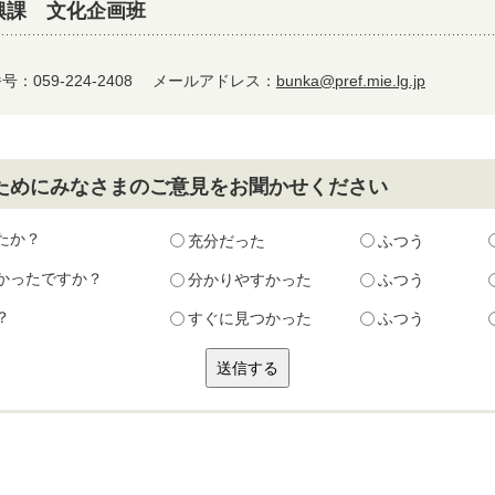
興課 文化企画班
：059-224-2408
メールアドレス：
bunka@pref.mie.lg.jp
ためにみなさまのご意見をお聞かせください
たか？
充分だった
ふつう
かったですか？
分かりやすかった
ふつう
？
すぐに見つかった
ふつう