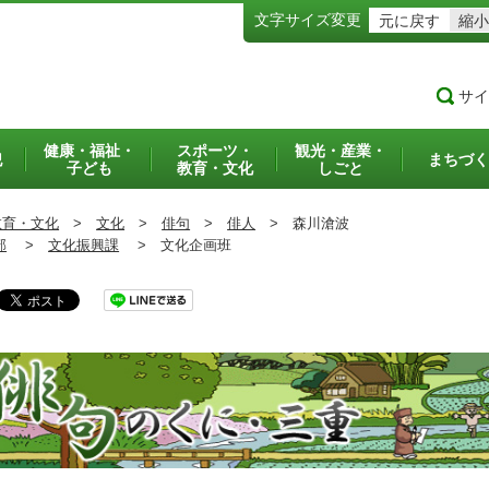
文字サイズ変更
元に戻す
縮小
サイ
健康・福祉・
スポーツ・
観光・産業・
犯
まちづく
子ども
教育・文化
しごと
教育・文化
>
文化
>
俳句
>
俳人
>
森川滄波
部
>
文化振興課
>
文化企画班