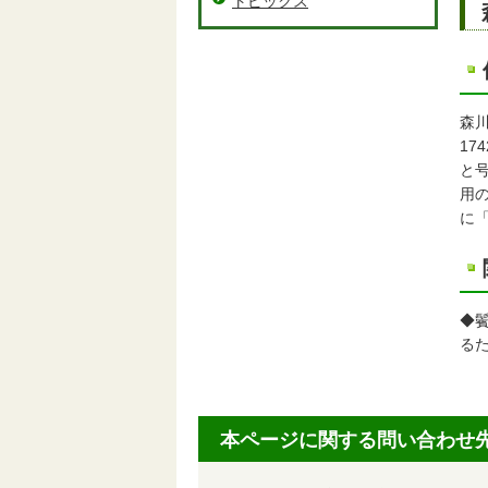
トピックス
森川
1
と
用
に
◆
る
本ページに関する問い合わせ