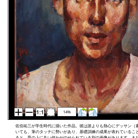
14%
佐伯祐三が学生時代に描いた作品。彼は誰よりも熱心にデッサン（
いても、筆のタッチに勢いがあり、基礎訓練の成果が表れているこ
ると、皿の上に丸い何かがのせられている別の画像があります。ま