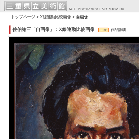
トップページ
>
X線連動比較画像
> 自画像
佐伯祐三「自画像」：X線連動比較画像
作品詳細