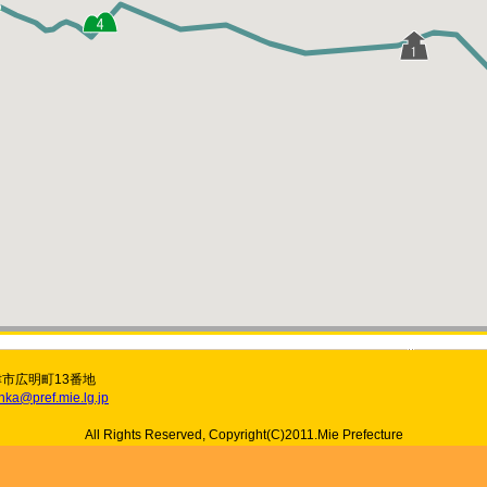
津市広明町13番地
nka@pref.mie.lg.jp
All Rights Reserved, Copyright(C)2011.Mie Prefecture