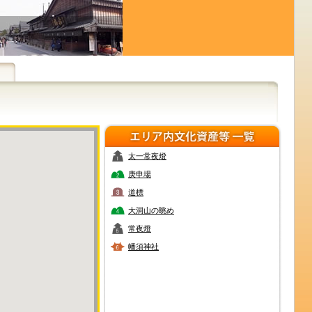
太一常夜燈
庚申場
道標
大洞山の眺め
常夜燈
幡須神社