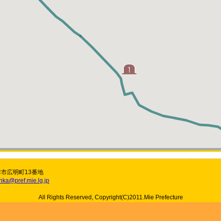
津市広明町13番地
nka@pref.mie.lg.jp
All Rights Reserved, Copyright(C)2011.Mie Prefecture