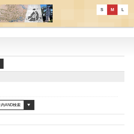
S
M
L