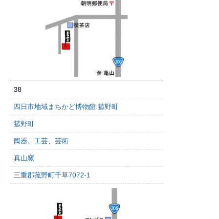
38
四日市地域まちかど博物館:菰野町
菰野町
陶器、工芸、芸術
真山窯
三重郡菰野町千草7072-1