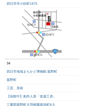
四日市市小杉町1875
34
四日市地域まちかど博物館:菰野町
菰野町
工芸、美術
【休館中】創作人形「楽遊工房」
三重郡菰野町大羽根園柴垣町8-5