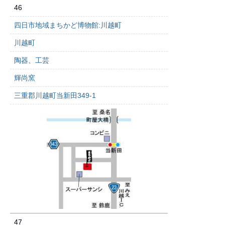
46
四日市地域まちかど博物館:川越町
川越町
陶器、工芸
輝尚窯
三重郡川越町当新田349-1
47