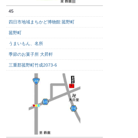
45
四日市地域まちかど博物館:菰野町
菰野町
うまいもん、名所
季節のお菓子所 大昇軒
三重郡菰野町竹成2073-6