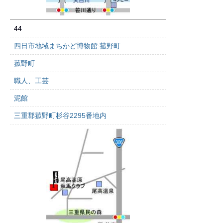
44
四日市地域まちかど博物館:菰野町
菰野町
職人、工芸
泥館
三重郡菰野町杉谷2295番地内