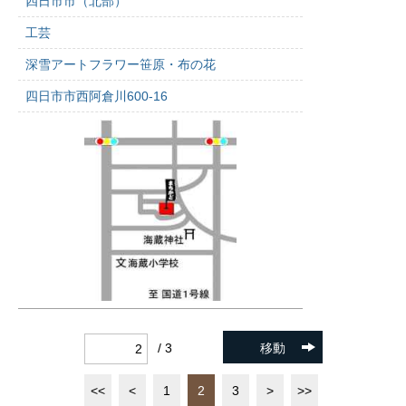
四日市市（北部）
工芸
深雪アートフラワー笹原・布の花
四日市市西阿倉川600-16
/ 3
移動
<<
<
1
2
3
>
>>