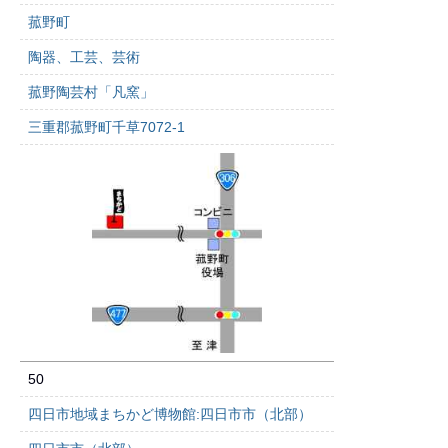
菰野町
陶器、工芸、芸術
菰野陶芸村「凡窯」
三重郡菰野町千草7072-1
50
四日市地域まちかど博物館:四日市市（北部）