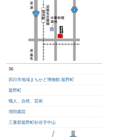
36
四日市地域まちかど博物館:菰野町
菰野町
職人、自然、芸術
増田園芸
三重郡菰野町杉谷字中山