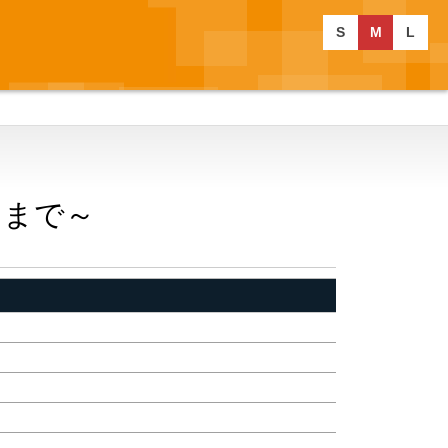
S
M
L
るまで～