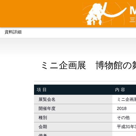
資料詳細
ミニ企画展 博物館の
項目
内容
展覧会名
ミニ企画
開催年度
2018
種別
その他
会期
平成31年
備考