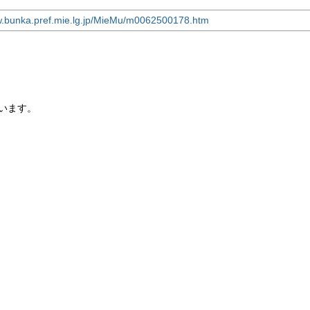
w.bunka.pref.mie.lg.jp/MieMu/m0062500178.htm
います。