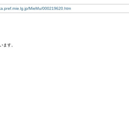
ka.pref.mie.lg.jp/MieMu/000219620.htm
います。