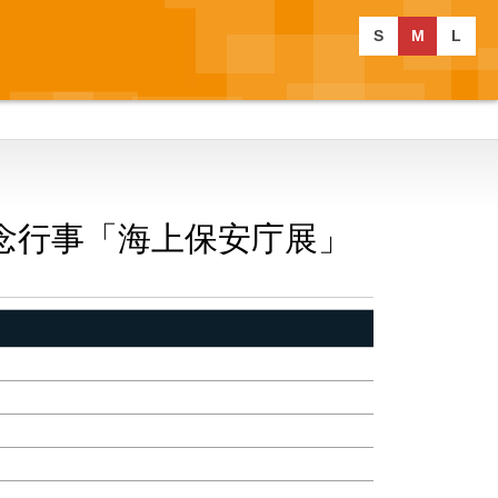
S
M
L
念行事「海上保安庁展」