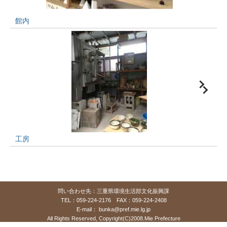
館内
工房
問い合わせ先：三重県環境生活部文化振興課
TEL：059-224-2176 FAX：059-224-2408
E-mail：
bunka@pref.mie.lg.jp
All Rights Reserved, Copyright(C)2008.Mie Prefecture