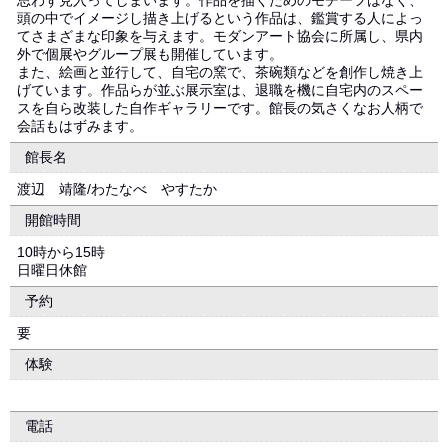
思わず見入ってしまいます。作品を描くためのモチーフはなく、
頭の中でイメージし描き上げるという作品は、鑑賞する人によっ
てさまざまな印象を与えます。モダンアート協会に所属し、県内
外で個展やグループ展も開催しています。
また、絵画と並行して、自宅の窯で、茶碗類などを創作し焼き上
げています。作品らが並ぶ展示室は、退職を機に自宅内のスペー
スを自ら改装した自作ギャラリーです。館長の気さくなお人柄で
会話もはずみます。
館長名
渡辺 靖隆/わたなべ やすたか
開館時間
10時から15時
日曜日休館
予約
要
体験
電話