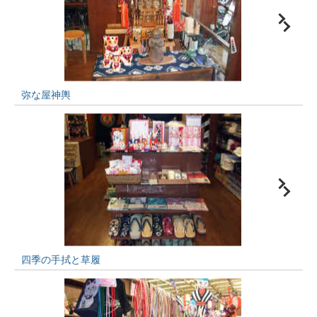
弥な屋神輿
四季の手拭と草履