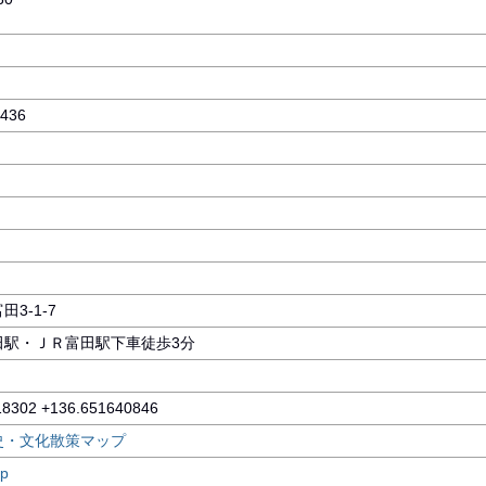
2436
3-1-7
田駅・ＪＲ富田駅下車徒歩3分
18302 +136.651640846
史・文化散策マップ
p