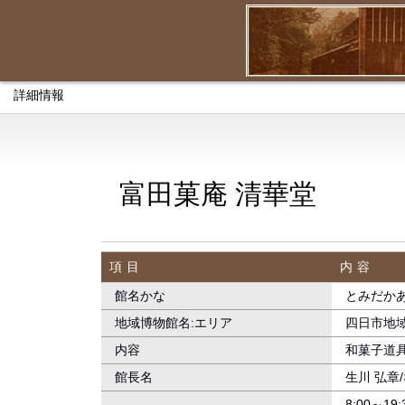
詳細情報
富田菓庵 清華堂
項目
内容
館名かな
とみだかあ
地域博物館名:エリア
四日市地
内容
和菓子道
館長名
生川 弘章
8:00～19: