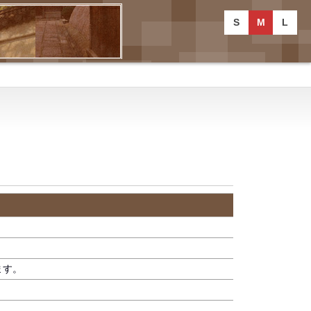
S
M
L
ます。