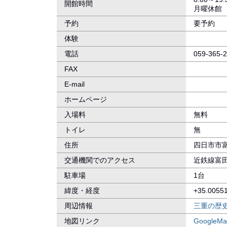
開館時間
月曜休館
予約
要予約
体験
電話
059-365-
FAX
E-mail
ホームページ
入場料
無料
トイレ
無
住所
四日市市富田
交通機関でのアクセス
近鉄線富
駐車場
1台
緯度・経度
+35.0055
周辺情報
三重の歴
地図リンク
GoogleMa