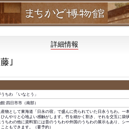
詳細情報
藤｣
うちわ 「いなとう」
館:四日市市（南部）
土産物として東海道「日永の宿」で盛んに売られていた日永うちわ。一
とひんやりと心地よい感触がします。竹を細かく割き、それを交互に袋
永うちわの他に資料室には昔のうちわや外国のうちわの展示もあり、シ
くこともできます。（要予約）