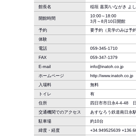
館長名
稲垣 嘉英/いながき よ
10:00～18:00
開館時間
3月～8月10日開館
予約
要予約（見学のみは予
体験
電話
059-345-1710
FAX
059-347-1379
E-mail
info@inatoh.co.jp
ホームページ
http://www.inatoh.co.jp
入場料
無料
トイレ
有
住所
四日市市日永4-4-48
交通機関でのアクセス
あすなろう鉄道南日永駅
駐車場
約10台
緯度・経度
+34.949525639 +136.