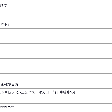
しひで
約不要）
 日永郵便局西
下車徒歩8分/三交バス日永カヨー前下車徒歩5分
603397521