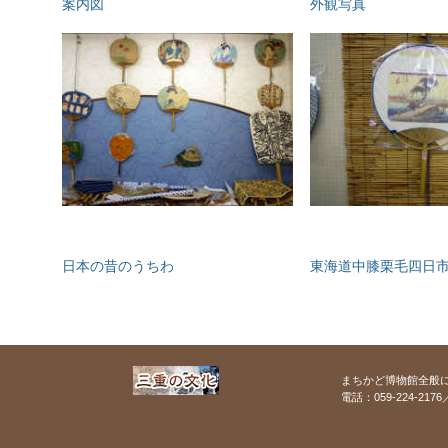
案内図
外観写真
日本の昔のうちわ
東海道中膝栗毛四日
まちかど博物館全般に
電話：059-224-217