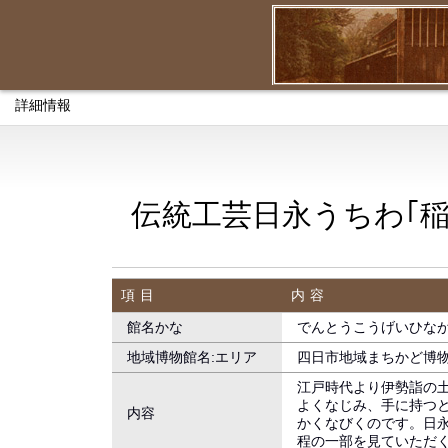
詳細情報
伝統工芸日永うちわ｢稲
項目
内容
館名かな
でんとうこうげいひなが
地域博物館名:エリア
四日市地域まちかど博物
江戸時代より伊勢詣の
よくなじみ、手に持つ
内容
かくなびくのです。日
程の一部を見ていただ