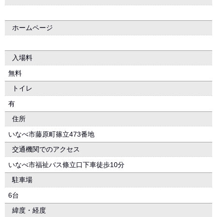
ホームページ
入場料
無料
トイレ
有
住所
いなべ市藤原町篠立473番地
交通機関でのアクセス
いなべ市福祉バス條立口下車徒歩10分
駐車場
6台
緯度・経度