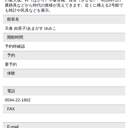
の集大成。秤（はかり）や蓄音機、煙管（きせる）、明治時代の
農耕具などから時代の推移が見えてきます。近くに構える2号館で
も時計や民具などを展示。
館長名
天春 由美子/あまがす ゆみこ
開館時間
予約時確認
予約
要予約
体験
電話
0594-22-1802
FAX
E-mail