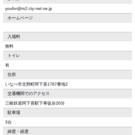
youfor@m2.cty-net.ne.jp
ホームページ
入場料
無料
トイレ
有
住所
いなべ市北勢町阿下喜1787番地2
交通機関でのアクセス
三岐鉄道阿下喜駅下車徒歩20分
駐車場
3台
緯度・経度