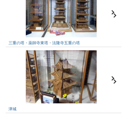
三重の塔・薬師寺東塔・法隆寺五重の塔
津城