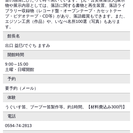
昔の感情にひたって時々聞いています。 [元・含笑長屋住人]展示
物や展示内容としては、落語に関する書物と再生装置、落語ライ
ブラリー収録物（レコード盤・オープンテープ・カセットテー
プ・ビデオテープ・CD等）があり、落語鑑賞もできます。また、
エジソン工房（作品）や、いなべ名所100選（写真）もありま
す。
館長名
出口 益巳/でぐち ますみ
開館時間
9:00～15:00
土曜・日曜開館
予約
要予約（メール）
体験
うぐいす笛、ブーブー笛製作等。約1時間。【材料費込み300円】
電話
0594-74-2813