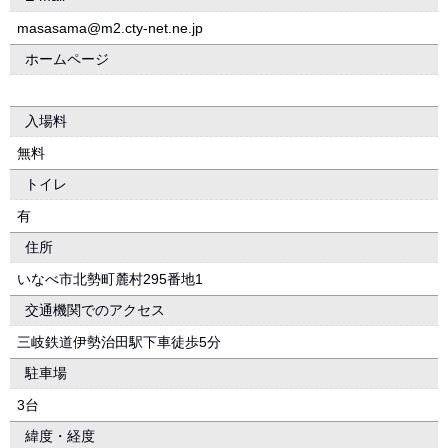
masasama@m2.cty-net.ne.jp
ホームページ
入場料
無料
トイレ
有
住所
いなべ市北勢町麓村295番地1
交通機関でのアクセス
三岐鉄道伊勢治田駅下車徒歩5分
駐車場
3台
緯度・経度