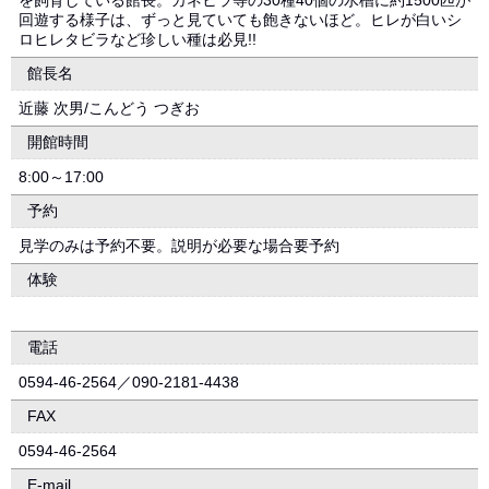
を飼育している館長。カネヒラ等の30種40個の水槽に約1500匹が
回遊する様子は、ずっと見ていても飽きないほど。ヒレが白いシ
ロヒレタビラなど珍しい種は必見!!
館長名
近藤 次男/こんどう つぎお
開館時間
8:00～17:00
予約
見学のみは予約不要。説明が必要な場合要予約
体験
電話
0594-46-2564／090-2181-4438
FAX
0594-46-2564
E-mail