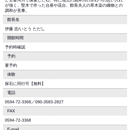
ど主要河川で採集した石。特に地元の員弁川の水石への思い入れ
が強く、堅木で作った台座や花台、館長夫人の草木染の織物との
調和が見事。
館長名
伊藤 忠/いとう ただし
開館時間
予約時確認
予約
要予約
体験
探石に同行可【無料】
電話
0594-72-3368／090-3583-2827
FAX
0594-72-3368
E-mail