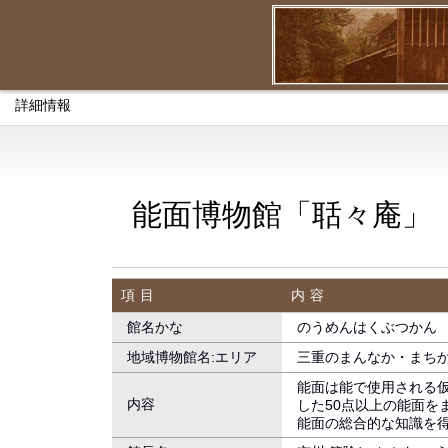
詳細情報
能面博物館「聒々庵」
項目
内容
館名かな
のうめんはくぶつかん 
地域博物館名:エリア
三重のまんなか・まちか
能面は能で使用される
内容
した50点以上の能面
能面の総合的な知識を