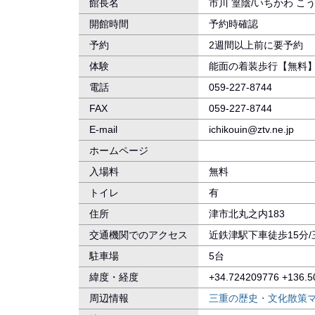
館長名
市川 篁陰/いちかわ こ
開館時間
予約時確認
予約
2週間以上前に要予約
体験
能面の着装歩行【無料
電話
059-227-8744
FAX
059-227-8744
E-mail
ichikouin@ztv.ne.jp
ホームページ
入場料
無料
トイレ
有
住所
津市北丸之内183
交通機関でのアクセス
近鉄津駅下車徒歩15分
駐車場
5台
緯度・経度
+34.724209776 +136.
周辺情報
三重の歴史・文化散策