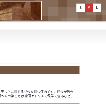
S
M
L
に美しさに耐える品位を持つ仮面です。館長が製作
面作りの楽しさは能面アトリエで見学できるなど、