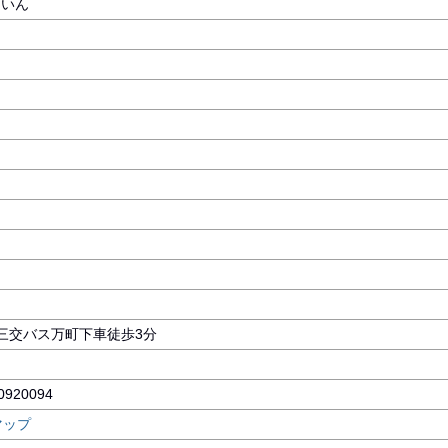
ういん
】
/三交バス万町下車徒歩3分
50920094
マップ