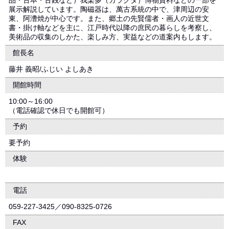
品・古本・古銭など）我楽多（ガラクタ）博物資料などの一部を
展示解説しています。陶磁器は、萬古系統の中で、津周辺の安
東、阿漕焼が中心です。また、郷土の先賢儒者・画人の近世文
書・掛け軸などを主に、江戸時代以降の庶民の暮らしを考察し、
美術品の収集のしかた、楽しみ方、実益などの道案内もします。
館長名
藤井 義昭/ふじい よしあき
開館時間
10:00～16:00
（電話確認で休日でも開館可）
予約
要予約
体験
電話
059-227-3425／090-8325-0726
FAX