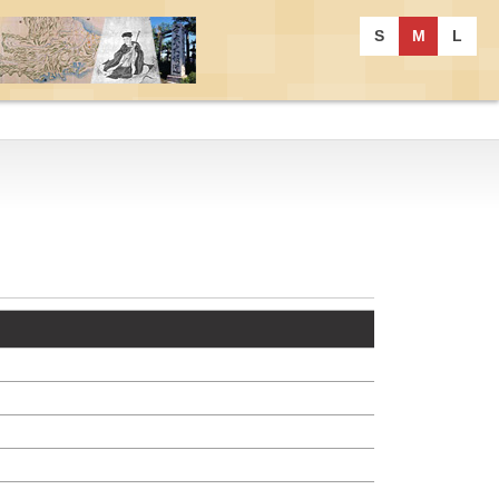
S
M
L