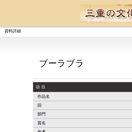
資料詳細
ブーラブラ
項目
作品名
回
部門
賞名
作者