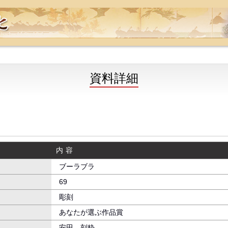
資料詳細
内容
ブーラブラ
69
彫刻
あなたが選ぶ作品賞
安田 刻粋