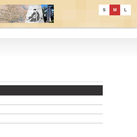
S
M
L