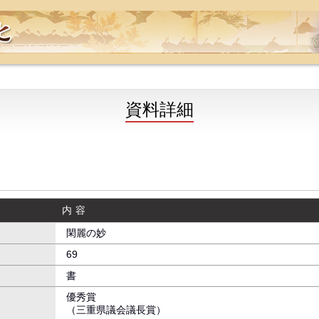
資料詳細
内容
閑麗の妙
69
書
優秀賞
（三重県議会議長賞）