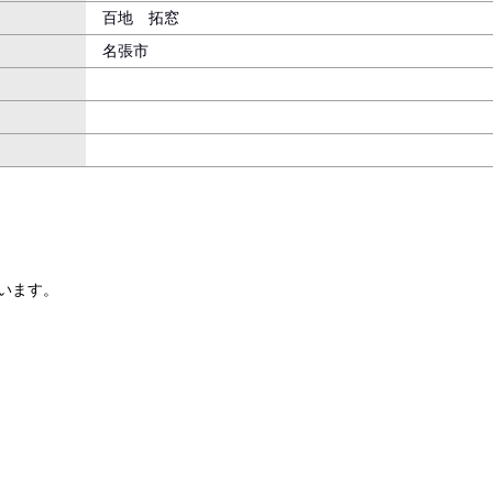
百地 拓窓
名張市
います。