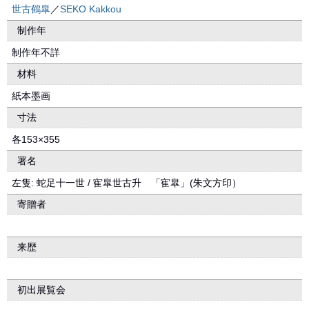
世古鶴皐
／
SEKO Kakkou
制作年
制作年不詳
材料
紙本墨画
寸法
各153×355
署名
左隻: 蛇足十一世 / 寉皐世古升 「寉皐」(朱文方印）
寄贈者
来歴
初出展覧会